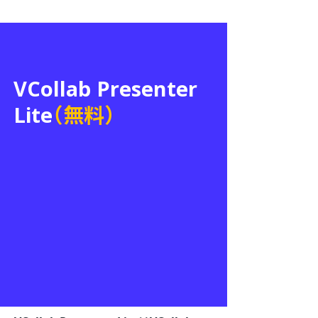
VCollab Presenter
Lite
（無料）