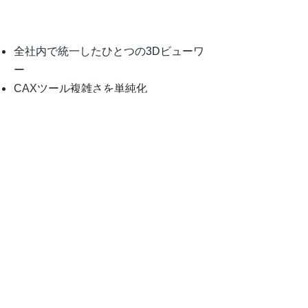
お客様の利点
全社内で統一したひとつの3Dビューワ
ー
CAXツール複雑さを単純化
全社内で可視化の共有化が可能
関連会社の統合化
3Dの可視化をコストゼロで
チームのニーズに合わせて簡単に上位
版の
Vcollab Presentaer
に拡張可能
ダウンロード