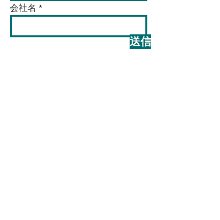
会社名
送信
© 2019
by Collaboration
Techonologies, Inc.